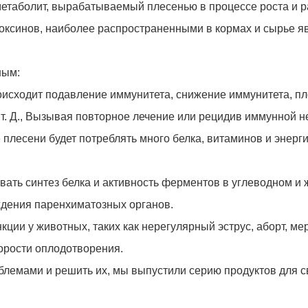
метаболит, вырабатываемый плесенью в процессе роста и 
ксинов, наиболее распространенными в кормах и сырье явл
ным:
оисходит подавление иммунитета, снижение иммунитета, пл
т. Д., Вызывая повторное лечение или рецидив иммунной н
плесени будет потреблять много белка, витаминов и энерги
овать синтез белка и активность ферментов в углеводном и
еждения паренхиматозных органов.
ции у животных, таких как нерегулярный эструс, аборт, ме
орости оплодотворения.
лемами и решить их, мы выпустили серию продуктов для с