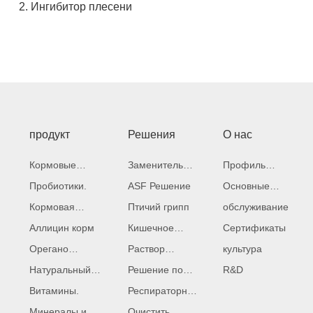
2. Ингибитор плесени
продукт
Решения
О нас
Кормовые
Заменитель
Профиль
ферменты
Пробиотики.
антибиотиков
ASF Решение
Компании
Основные
Кормовая
Птичий грипп
преимущества
обслуживание
кислота
Аллицин корм
Кишечное
Сертификаты
Орегано
здоровье
Раствор
культура
кормить
Натуральный
микотоксинов
Решение по
R&D
экстракт
Витамины.
вкусу
Респираторное
Минералы и
здоровье
Очистить