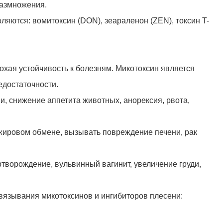
размножения.
яются: вомитоксин (DON), зеараленон (ZEN), токсин T-
охая устойчивость к болезням. Микотоксин является
едостаточности.
и, снижение аппетита животных, анорексия, рвота,
 жировом обмене, вызывать повреждение печени, рак
ртворождение, вульвинный вагинит, увеличение груди,
вязывания микотоксинов и ингибиторов плесени: