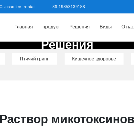
Сьюзан lee_rentai
86-19853139188
Главная
продукт
Решения
Виды
О нас
Решения
Птичий грипп
Кишечное здоровье
Раствор микотоксино