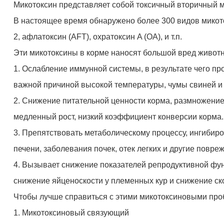
Микотоксин представляет собой токсичный вторичный 
В настоящее время обнаружено более 300 видов микото
2, афлатоксин (AFT), охратоксин A (OA), и т.п.
Эти микотоксины в корме наносят большой вред живот
1. Ослабление иммунной системы, в результате чего пр
важной причиной высокой температуры, чумы свиней и 
2. Снижение питательной ценности корма, размножение 
медленный рост, низкий коэффициент конверсии корма.
3. Препятствовать метаболическому процессу, ингибир
печени, заболевания почек, отек легких и другие повр
4. Вызывает снижение показателей репродуктивной функ
снижение яйценоскости у племенных кур и снижение ск
Чтобы лучше справиться с этими микотоксиновыми проб
1. Микотоксиновый связующий