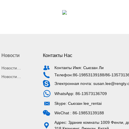
Новости
Контакты Нас
Контакты Имя: Сьюзан Ли
Новости
Телефон:
86-19853139188
/
86-1357313
отрасли
Новости
Электронная почта: susan.lee@rengty.
компании
WhatsApp: 86-13573136709
Skype: Сьюзан lee_rentai
WeChat : 86-19853139188
Адрес: Здание комнаты 1009 Фенли, д
318 Кванченг, Джинан, Китай.