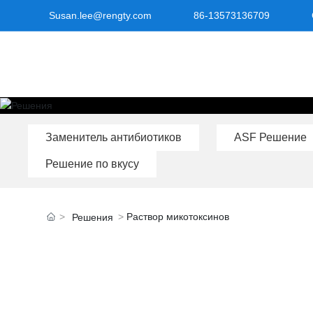
Susan.lee@rengty.com
86-13573136709
Заменитель антибиотиков
ASF Решение
Решение по вкусу
Раствор микотоксинов
Решения